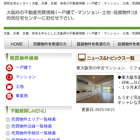
府民住宅センター｜大阪、兵庫、京都、奈良の不動産情報（一戸建て・マンション・土地・売買
大阪、兵庫、京都、奈良を中心とした大阪府の不動産情報（一戸建て・マンション・土地・売買
一戸建て
東大阪市の中古マンション、リフォ
マンション
◆東大阪市
・4DK→3
土地
・１０月末
事業用
もうすぐ完
オシャレな
更新日:2025/10/21
売買物件エリア一覧検索
売買物件沿線一覧検索
売買物件学校区一覧検索