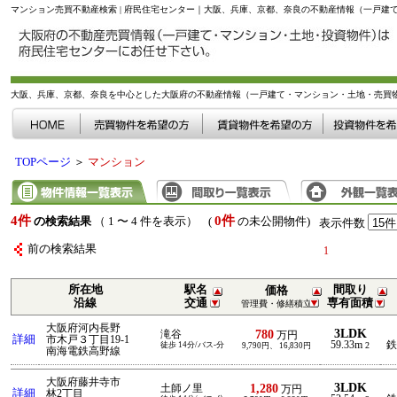
マンション売買不動産検索 | 府民住宅センター｜大阪、兵庫、京都、奈良の不動産情報（一戸
大阪、兵庫、京都、奈良を中心とした大阪府の不動産情報（一戸建て・マンション・土地・売買
TOPページ
＞
マンション
4件
0件
の検索結果
（ 1 〜 4 件を表示） (
の未公開物件)
表示件数
前の検索結果
1
所在地
駅名
間取り
価格
沿線
交通
専有面積
管理費・修繕積立
大阪府河内長野
3LDK
780
滝谷
万円
詳細
市木戸３丁目19-1
59.33m
鉄
徒歩 14分/バス-分
2
9,790円、 16,830円
南海電鉄高野線
大阪府藤井寺市
3LDK
1,280
土師ノ里
万円
詳細
林2丁目