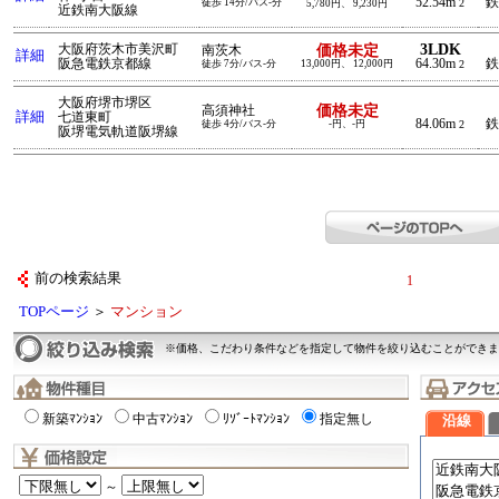
52.54m
鉄
徒歩 14分/バス-分
2
5,780円、 9,230円
近鉄南大阪線
3LDK
大阪府茨木市美沢町
価格未定
南茨木
詳細
阪急電鉄京都線
64.30m
鉄
徒歩 7分/バス-分
13,000円、 12,000円
2
大阪府堺市堺区
価格未定
高須神社
詳細
七道東町
84.06m
鉄
徒歩 4分/バス-分
-円、-円
2
阪堺電気軌道阪堺線
前の検索結果
1
TOPページ
＞
マンション
※価格、こだわり条件などを指定して物件を絞り込むことができま
新築ﾏﾝｼｮﾝ
中古ﾏﾝｼｮﾝ
ﾘｿﾞｰﾄﾏﾝｼｮﾝ
指定無し
沿線
～