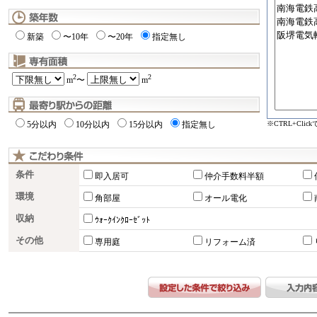
新築
〜10年
〜20年
指定無し
2
2
m
〜
m
※CTRL+Cli
5分以内
10分以内
15分以内
指定無し
条件
即入居可
仲介手数料半額
環境
角部屋
オール電化
収納
ｳｫｰｸｲﾝｸﾛｰｾﾞｯﾄ
その他
専用庭
リフォーム済