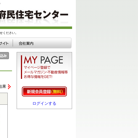
）
せください。
結果
ログインする