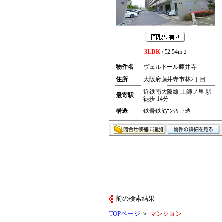
3LDK
/ 52.54m
2
物件名
ヴェルドール藤井寺
住所
大阪府藤井寺市林2丁目
近鉄南大阪線 土師ノ里 駅
最寄駅
徒歩 14分
構造
鉄骨鉄筋ｺﾝｸﾘｰﾄ造
前の検索結果
TOPページ
＞
マンション