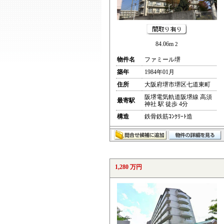
84.06m
2
物件名
ファミール堺
築年
1984年01月
住所
大阪府堺市堺区七道東町
阪堺電気軌道阪堺線 高須
最寄駅
神社 駅 徒歩 4分
構造
鉄骨鉄筋ｺﾝｸﾘｰﾄ造
1,280 万円