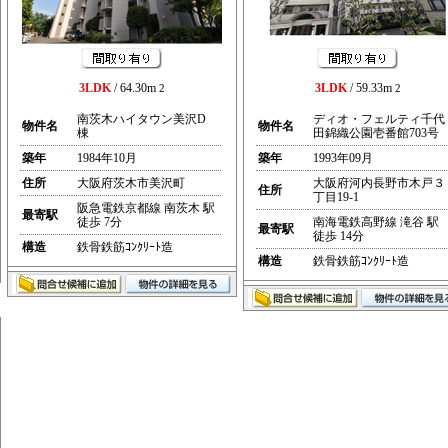
3LDK
/ 64.30m
3LDK
/ 59.33m
2
2
南茨木ハイタウン美沢D
ディオ・フェルティ千代
物件名
物件名
棟
田錦織公園壱番館703号
築年
1984年10月
築年
1993年09月
住所
大阪府茨木市美沢町
大阪府河内長野市木戸３
住所
丁目19-1
阪急電鉄京都線 南茨木 駅
最寄駅
徒歩 7分
南海電鉄高野線 滝谷 駅
最寄駅
徒歩 14分
構造
鉄骨鉄筋ｺﾝｸﾘｰﾄ造
構造
鉄骨鉄筋ｺﾝｸﾘｰﾄ造