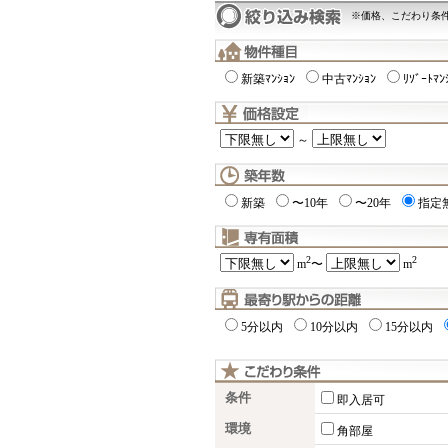
※価格、こだわり条
新築ﾏﾝｼｮﾝ
中古ﾏﾝｼｮﾝ
ﾘｿﾞｰﾄﾏﾝ
～
新築
〜10年
〜20年
指定
2
2
m
〜
m
5分以内
10分以内
15分以内
条件
即入居可
環境
角部屋