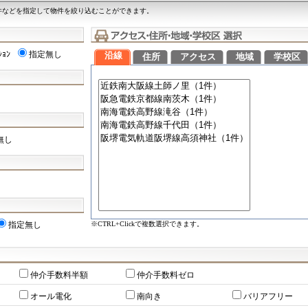
件などを指定して物件を絞り込むことができます。
ｼｮﾝ
指定無し
沿線
住所
アクセス
地域
学校区
無し
※CTRL+Clickで複数選択できます。
指定無し
仲介手数料半額
仲介手数料ゼロ
オール電化
南向き
バリアフリー