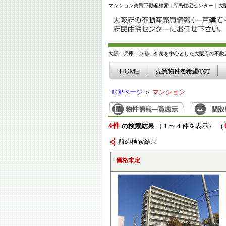
マンション売買不動産検索 | 府民住宅センター｜
大阪、兵庫、京都、奈良を中心とした大阪府の不動
TOPページ
＞
マンション
4件
の検索結果
（ 1 〜 4 件を表示） (
前の検索結果
価格未定