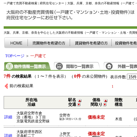
一戸建て売買不動産検索 | 府民住宅センター｜大阪、兵庫、京都、奈良の不動産情報（一戸建て
大阪、兵庫、京都、奈良を中心とした大阪府の不動産情報（一戸建て・マンション・土地・売買
TOPページ
＞
一戸建て
7件
0件
の検索結果
（ 1 〜 7 件を表示） (
の未公開物件)
表示件数
前の検索結果
1
所在地
駅名
価格
階数
沿線
交通
間取り
構造
大阪府交野市倉
交野市
詳細
価格未定
治（番地）３丁目
木造
(
徒歩 18分/バス-分
京阪電気鉄道交野線
大阪府堺市西区
価格未定
上野芝
詳細
北条町二丁