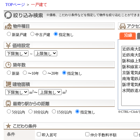
TOPページ
＞
一戸建て
※価格、こだわり条件などを指定して物件を絞り込むことができま
新築戸建
中古戸建
指定無し
沿線
～
新築
〜10年
〜20年
指定無し
2
2
m
〜
m
※CTRL+Cli
5分以内
10分以内
15分以内
指定無し
条件
即入居可
仲介手数料半額