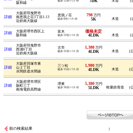
7DK
木造
(
徒歩 12分/バス-分
阪和線
大阪府羽曳野市
798
恵我ノ荘
万円
詳細
南恵我之荘3丁目1-13
5K
木造
(
徒歩 8分/バス-分
近鉄南大阪線
価格未定
大阪府堺市西区上
富木
詳細
4LDK
阪和線
木造
(
徒歩 13分/バス-分
大阪府羽曳野市
1,380
古市
万円
詳細
西浦6丁目
4LDK
木造
(公
徒歩 15分/バス-分
近鉄南大阪線
大阪府貝塚市東
1,980
三ツ松
万円
詳細
山２丁目
4LDK
木造
(公
徒歩 15分/バス-分
水間鉄道水間線
大阪府堺市堺区
5,380
堺東
万円
詳細
賑町三丁
5LDK
軽量鉄骨造
(公
徒歩 16分/バス-分
南海電鉄高野線
前の検索結果
1