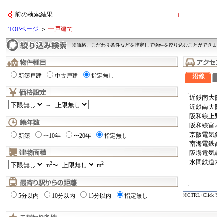
前の検索結果
1
TOPページ
＞
一戸建て
※価格、こだわり条件などを指定して物件を絞り込むことができま
新築戸建
中古戸建
指定無し
沿線
～
新築
〜10年
〜20年
指定無し
2
2
m
〜
m
※CTRL+Cli
5分以内
10分以内
15分以内
指定無し