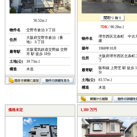
56.52m
2
7DK
/ 90.28m
2
物件名
交野市倉治３丁目
堺市西区北条町 中古
大阪府交野市倉治（番
物件名
住所
建
地）３丁目
築年
1968年10月
京阪電気鉄道交野線 交野
最寄駅
市 駅 徒歩 18分
大阪府堺市西区北条町
住所
丁
土地(公)
39.73m
2
阪和線 上野芝 駅 徒歩 1
構造
木造
最寄駅
分
土地(公)
83.57m
2
構造
木造
価格未定
1,380 万円