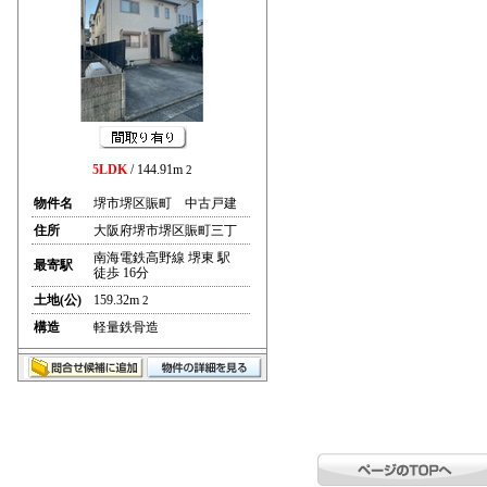
5LDK
/ 144.91m
2
物件名
堺市堺区賑町 中古戸建
住所
大阪府堺市堺区賑町三丁
南海電鉄高野線 堺東 駅
最寄駅
徒歩 16分
土地(公)
159.32m
2
構造
軽量鉄骨造