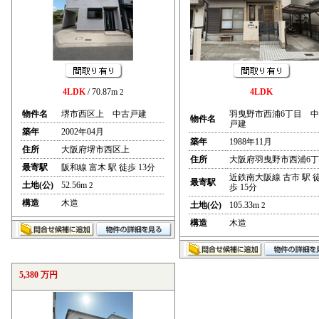
4LDK
/ 70.87m
4LDK
2
物件名
堺市西区上 中古戸建
羽曳野市西浦6丁目 
物件名
戸建
築年
2002年04月
築年
1988年11月
住所
大阪府堺市西区上
住所
大阪府羽曳野市西浦6
最寄駅
阪和線 富木 駅 徒歩 13分
近鉄南大阪線 古市 駅 
最寄駅
土地(公)
52.56m
2
歩 15分
構造
木造
土地(公)
105.33m
2
構造
木造
5,380 万円