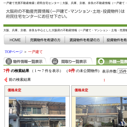
一戸建て売買不動産検索 | 府民住宅センター｜大阪、兵庫、京都、奈良の不動産情報（一戸建て
大阪、兵庫、京都、奈良を中心とした大阪府の不動産情報（一戸建て・マンション・土地・売買
TOPページ
＞
一戸建て
7件
0件
の検索結果
（ 1 〜 7 件を表示） (
の未公開物件)
表示件数
前の検索結果
1
価格未定
価格未定