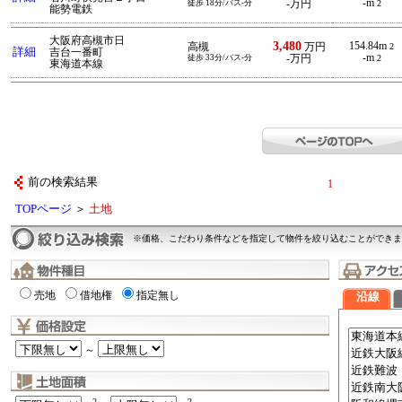
-m
徒歩 18分/バス-分
-万円
2
能勢電鉄
大阪府高槻市日
3,480
154.84m
高槻
万円
2
詳細
吉台一番町
-m
徒歩 33分/バス-分
-万円
2
東海道本線
前の検索結果
1
TOPページ
＞
土地
※価格、こだわり条件などを指定して物件を絞り込むことができま
売地
借地権
指定無し
沿線
～
2
2