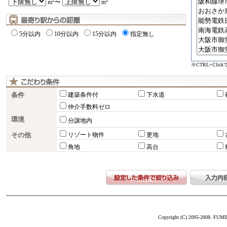
m
〜
m
5分以内
10分以内
15分以内
指定無し
※CTRL+Cli
条件
建築条件付
下水道
仲介手数料ゼロ
環境
分譲地内
その他
リゾート物件
更地
角地
高台
Copyright (C) 2005-2008. FUM