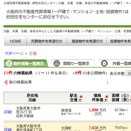
土地売買不動産検索 | 府民住宅センター｜大阪、兵庫、京都、奈良の不動産情報（一戸建て・マ
大阪、兵庫、京都、奈良を中心とした大阪府の不動産情報（一戸建て・マンション・土地・売買
TOPページ
＞
土地
11件
0件
の検索結果
（ 1 〜 11 件を表示） (
の未公開物件)
表示件数
前の検索結果
1
所在地
駅名
価格
面積（公）
沿線
交通
坪単価
面積（実）
大阪府東大阪市
1,890
62.50m
俊徳道
万円
2
詳細
荒川2丁目
-m
徒歩 7分/バス-分
-万円
2
近鉄大阪線
大阪府大阪市浪
7,650
79.07m
大国町
万円
2
詳細
速区戎本町1丁目