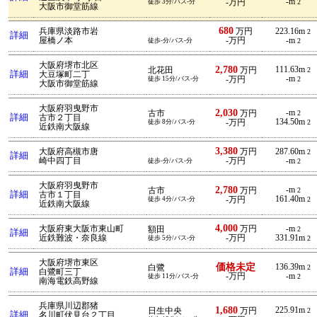
-m
徒歩 3分/バス-分
-万円
2
大阪市御堂筋線
680
兵庫県淡路市岩
万円
223.16m
2
詳細
屋橋ノ本
-万円
-m
徒歩-分/バス-分
2
大阪府堺市北区
2,780
111.63m
北花田
万円
2
詳細
大豆塚町二丁
-m
徒歩 15分/バス-分
-万円
2
大阪市御堂筋線
大阪府羽曳野市
2,030
-m
古市
万円
2
詳細
古市２丁目
134.50m
徒歩 8分/バス-分
-万円
2
近鉄南大阪線
3,380
大阪府高槻市唐
万円
287.60m
2
詳細
崎中四丁目
-万円
-m
徒歩-分/バス-分
2
大阪府羽曳野市
2,780
-m
古市
万円
2
詳細
古市１丁目
161.40m
徒歩 4分/バス-分
-万円
2
近鉄南大阪線
4,000
大阪府東大阪市東山町
万円
-m
額田
2
詳細
近鉄難波・奈良線
-万円
331.91m
徒歩 5分/バス-分
2
大阪府堺市東区
価格未定
136.39m
白鷺
2
詳細
白鷺町三丁
-万円
-m
徒歩 11分/バス-分
2
南海電鉄高野線
兵庫県川辺郡猪
1,680
225.91m
日生中央
万円
2
詳細
名川町伏見台２丁目