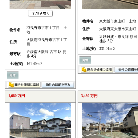
物件名
東大阪市東山町 土地
羽曳野市古市１丁目 土
住所
大阪府東大阪市東山町
物件名
地
近鉄難波・奈良線 額田
最寄駅
大阪府羽曳野市古市１丁
徒歩 5分
住所
目
土地(実)
331.91m
2
近鉄南大阪線 古市 駅 徒
最寄駅
歩 4分
土地(実)
161.40m
2
1,680 万円
3,480 万円