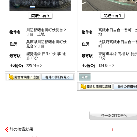
川辺郡猪名川町伏見台２
高槻市日吉台一番町 
物件名
物件名
丁目 土地
地
兵庫県川辺郡猪名川町伏
大阪府高槻市日吉台一
住所
住所
見台２丁目
町
能勢電鉄 日生中央 駅 徒
東海道本線 高槻 駅 徒
最寄駅
最寄駅
歩 18分
33分
土地(公)
225.91m
土地(公)
154.84m
2
2
前の検索結果
1