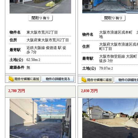
物件名
東大阪市荒川2丁目
大阪市浪速区戎本町 
物件名
地
住所
大阪府東大阪市荒川2丁目
大阪府大阪市浪速区戎
住所
近鉄大阪線 俊徳道 駅 徒
町1丁目
最寄駅
歩 7分
大阪市御堂筋線 大国町
最寄駅
土地(公)
62.50m
2
徒歩 3分
建築条件
無
土地(公)
79.07m
2
2,780 万円
2,030 万円