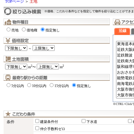
TOPページ
＞
土地
※価格、こだわり条件などを指定して物件を絞り込むことができま
売地
借地権
指定無し
沿線
～
2
2
m
〜
m
5分以内
10分以内
15分以内
指定無し
※CTRL+Cli
条件
建築条件付
下水道
仲介手数料ゼロ