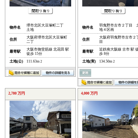
堺市北区大豆塚町二丁
羽曳野市古市２丁目 
物件名
物件名
土地
地４区画
大阪府堺市北区大豆塚町
大阪府羽曳野市古市２
住所
住所
二丁
目
大阪市御堂筋線 北花田 駅
近鉄南大阪線 古市 駅 
最寄駅
最寄駅
徒歩 15分
歩 8分
土地(公)
111.63m
土地(実)
134.50m
2
2
2,780 万円
4,000 万円